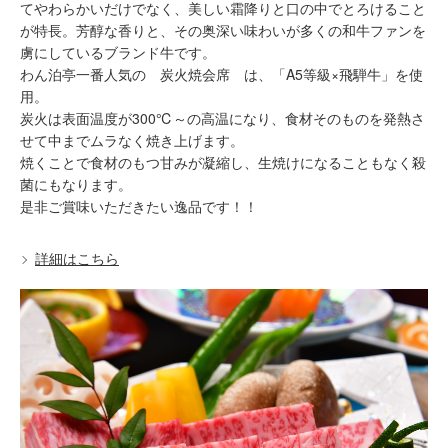
てやわらかいだけでなく、美しい霜降りと口の中でとろけること
が特長。芳醇な香りと、その奥深い味わいが多くの和牛ファンを
虜にしているブランド牛です。
わん泊亭一番人気の 炭火焼会席 は、「A5等級×飛騨牛」を使
用。
炭火は表面温度が300℃～の高温になり、食材そのものを発熱さ
せて中までムラなく焼き上げます。
焼くことで食材のもつ甘みが凝縮し、生焼けになることもなく殺
菌にもなります。
是非ご賞味いただきたい逸品です！！
詳細はこちら