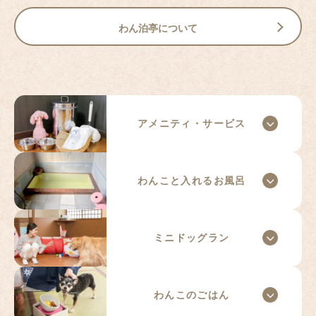
わん泊亭について
アメニティ・
サービス​
わんこと入れる
お風呂​
ミニ
ドッグラン​
わんこの
ごはん​