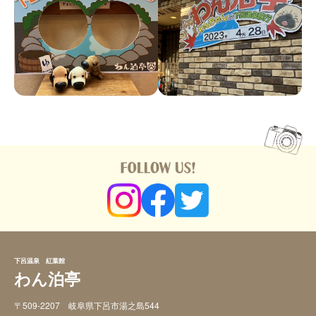
下呂温泉 紅葉館
わん泊亭
〒509-2207 岐阜県下呂市湯之島544